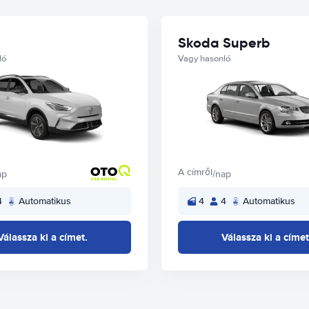
Skoda Superb
ló
Vagy hasonló
A címről
ap
/nap
4
Automatikus
4
4
Automatikus
Válassza ki a címet.
Válassza ki a címet