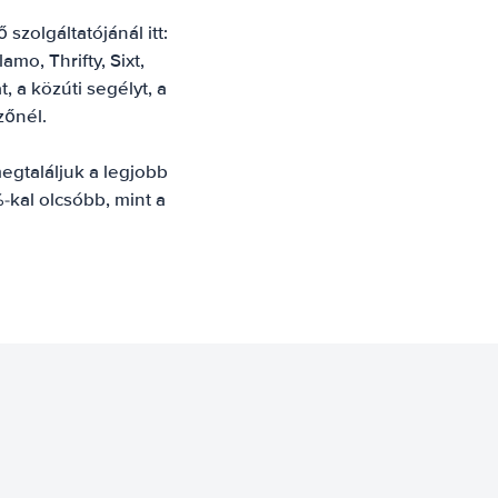
zolgáltatójánál itt:
amo, Thrifty, Sixt,
, a közúti segélyt, a
zőnél.
egtaláljuk a legjobb
-kal olcsóbb, mint a