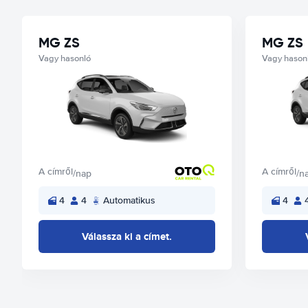
MG ZS
MG ZS
Vagy hasonló
Vagy hason
A címről
A címről
/nap
/n
4
4
Automatikus
4
Válassza ki a címet.