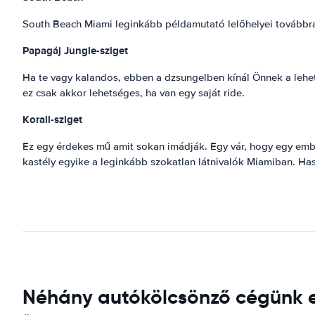
South Beach Miami leginkább példamutató lelőhelyei továbbra i
Papagáj Jungle-sziget
Ha te vagy kalandos, ebben a dzsungelben kínál Önnek a lehet
ez csak akkor lehetséges, ha van egy saját ride.
Korall-sziget
Ez egy érdekes mű amit sokan imádják. Egy vár, hogy egy ember 
kastély egyike a leginkább szokatlan látnivalók Miamiban. Hasz
Néhány autókölcsönző cégünk el