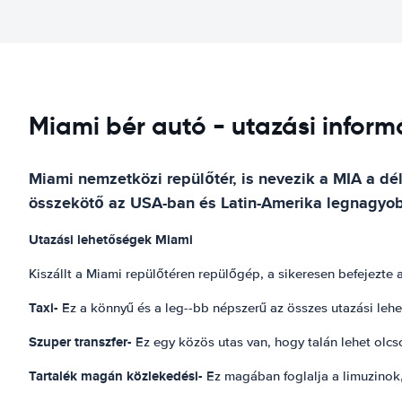
Miami bér autó - utazási inform
Miami nemzetközi repülőtér, is nevezik a MIA a dél
összekötő az USA-ban és Latin-Amerika legnagyob
Utazási lehetőségek Miami
Kiszállt a Miami repülőtéren repülőgép, a sikeresen befejezte a
Taxi-
Ez a könnyű és a leg--bb népszerű az összes utazási leh
Szuper transzfer-
Ez egy közös utas van, hogy talán lehet olcs
Tartalék magán közlekedési-
Ez magában foglalja a limuzinok, 