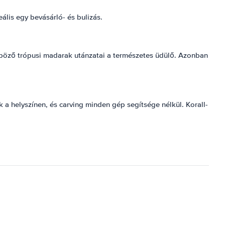
ális egy bevásárló- és bulizás.
nböző trópusi madarak utánzatai a természetes üdülő. Azonban
 a helyszínen, és carving minden gép segítsége nélkül. Korall-