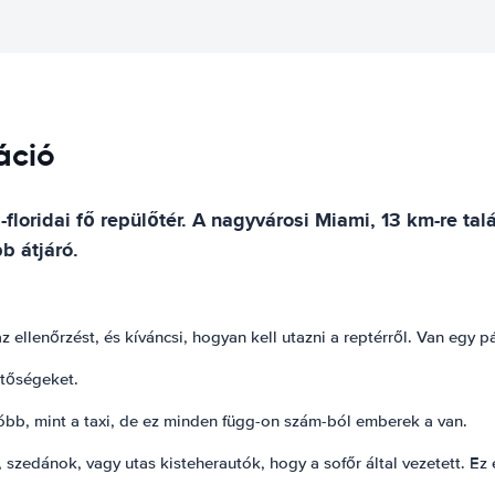
áció
-floridai fő repülőtér. A nagyvárosi Miami, 13 km-re t
b átjáró.
z ellenőrzést, és kíváncsi, hogyan kell utazni a reptérről. Van egy p
etőségeket.
óbb, mint a taxi, de ez minden függ-on szám-ból emberek a van.
szedánok, vagy utas kisteherautók, hogy a sofőr által vezetett. Ez 