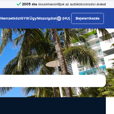
2005 óta
összehasonlítjuk az autókölcsönzési árakat
Nemzetközi
GYIK
Ügyfélszolgálat
(HU)
Bejelentkezés