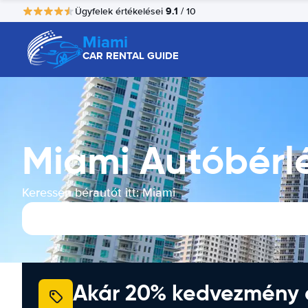
9.1
Ügyfelek értékelései
/ 10
Miami
CAR RENTAL GUIDE
Miami Autóbérl
Keressen bérautót itt: Miami
Akár 20% kedvezmény 