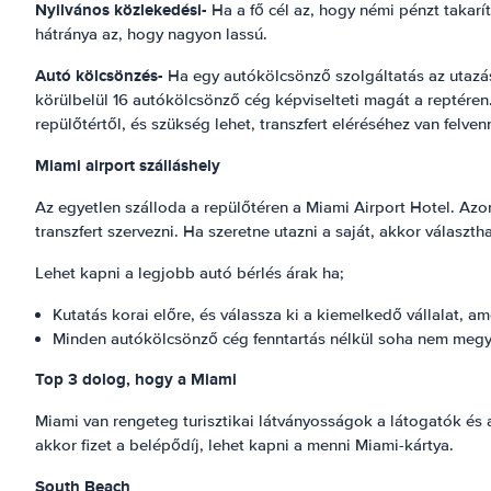
Nyilvános közlekedési-
Ha a fő cél az, hogy némi pénzt takar
hátránya az, hogy nagyon lassú.
Autó kölcsönzés-
Ha egy autókölcsönző szolgáltatás az utazás
körülbelül 16 autókölcsönző cég képviselteti magát a reptéren
repülőtértől, és szükség lehet, transzfert eléréséhez van felvenn
Miami airport szálláshely
Az egyetlen szálloda a repülőtéren a Miami Airport Hotel. Az
transzfert szervezni. Ha szeretne utazni a saját, akkor választh
Lehet kapni a legjobb autó bérlés árak ha;
Kutatás korai előre, és válassza ki a kiemelkedő vállalat, am
Minden autókölcsönző cég fenntartás nélkül soha nem meg
Top 3 dolog, hogy a Miami
Miami van rengeteg turisztikai látványosságok a látogatók és 
akkor fizet a belépődíj, lehet kapni a menni Miami-kártya.
South Beach