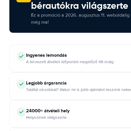
bérautókra világszerte
Ez a promóció a 2026. augusztus 11. weboldalig 
még ma!
Ingyenes lemondás
A tervezett átvételi időpontot megelőző 48 óráig.
Legjobb árgarancia
Találtál olcsóbbat? Akkor mi is jobb ajánlatot teszünk neke
24000+ átvételi hely
Helyszínek világszerte