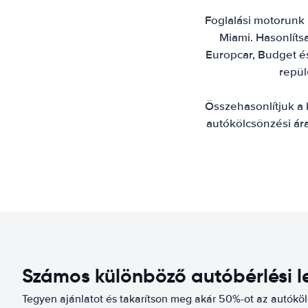
Foglalási motorunk 
Miami. Hasonlítsa 
Europcar, Budget és 
repül
Összehasonlítjuk a 
autókölcsönzési ára
Számos különböző autóbérlési l
Tegyen ajánlatot és takarítson meg akár 50%-ot az autókö