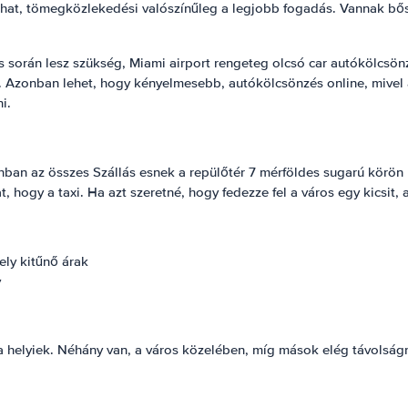
íthat, tömegközlekedési valószínűleg a legjobb fogadás. Vannak bő
 során lesz szükség, Miami airport rengeteg olcsó car autókölcsönz
. Azonban lehet, hogy kényelmesebb, autókölcsönzés online, mivel a
i.
onban az összes Szállás esnek a repülőtér 7 mérföldes sugarú körön
at, hogy a taxi. Ha azt szeretné, hogy fedezze fel a város egy kicsit
ely kitűnő árak
y
a helyiek. Néhány van, a város közelében, míg mások elég távolságra