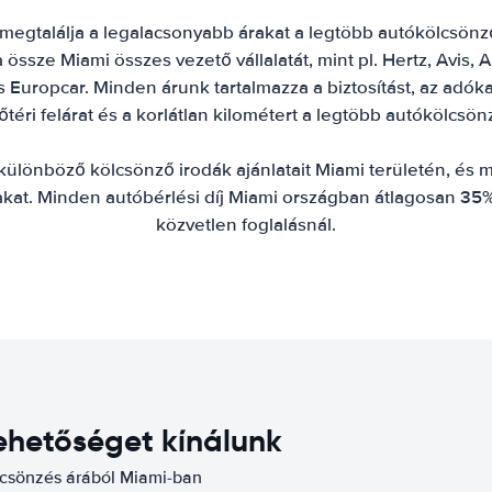
megtalálja a legalacsonyabb árakat a legtöbb autókölcsönző s
össze Miami összes vezető vállalatát, mint pl. Hertz, Avis, Al
Europcar. Minden árunk tartalmazza a biztosítást, az adókat
őtéri felárat és a korlátlan kilométert a legtöbb autókölcsön
különböző kölcsönző irodák ajánlatait Miami területén, és m
kat. Minden autóbérlési díj Miami országban átlagosan 35%
közvetlen foglalásnál.
ehetőséget kínálunk
lcsönzés árából Miami-ban