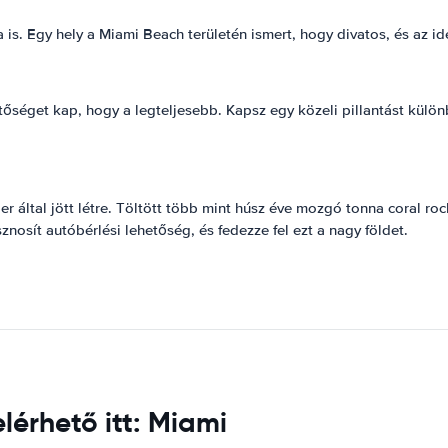
s. Egy hely a Miami Beach területén ismert, hogy divatos, és az ide
őséget kap, hogy a legteljesebb. Kapsz egy közeli pillantást külö
által jött létre. Töltött több mint húsz éve mozgó tonna coral rock
nosít autóbérlési lehetőség, és fedezze fel ezt a nagy földet.
érhető itt: Miami