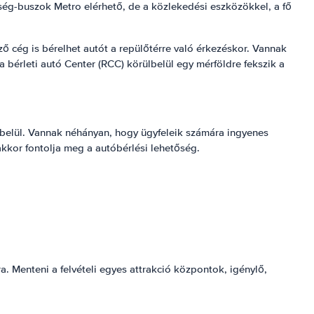
ség-buszok Metro elérhető, de a közlekedési eszközökkel, a fő
ő cég is bérelhet autót a repülőtérre való érkezéskor. Vannak
 bérleti autó Center (RCC) körülbelül egy mérföldre fekszik a
 belül. Vannak néhányan, hogy ügyfeleik számára ingyenes
, akkor fontolja meg a autóbérlési lehetőség.
. Menteni a felvételi egyes attrakció központok, igénylő,