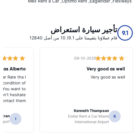
Mex Rent a Car
Optimo Rent
Eaglerider
Flexways
تأجير سيارة استعراض
9.1
قام عملاؤنا بتقييمنا على 9.1/ 10 من أصل 12840
09-10-2025
saias Alberto
Very good as well
 Car Rate tha I
Very good as well
d condition of
If You want to
don't hesitate
 contact them
Kenneth Thompson
eltran
Dollar Rent a Car Miami
K
I
irport
International Airport