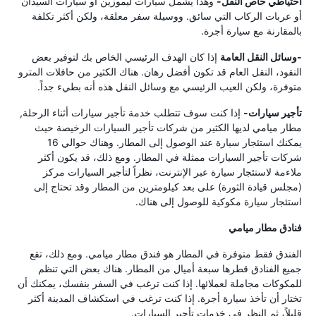
احتياطي خاص النقل-
وهذا يشمل سيارات ليموزين أو سيارات السيدان
أو عربات الركاب التي سائق. ووسيلة سفر معلقة، ولكن أكثر تكلفة
بالمقارنة مع سيارة أجرة.
-وسائل النقل العامة
إذا كان الهدف الرئيسي الخاص بك لتوفير بعض
النقود، النقل العام قد تكون أفضل رهان. هناك الكثير من حافلات المترو
متوفرة، ولكن العيب الرئيسي مع وسائل النقل هذه أنه بطيء جداً.
تأجير سيارات-
إذا كنت سوف تتطلب خدمة تأجير سيارات أثناء الرحلة,
مطار ميامي لديها الكثير من شركات تأجير السيارات الرخيصة حيث
يمكنك استئجار سيارة عند الوصول إلى المطار. وهناك حوالي 16
شركات تأجير السيارات ممثلة في المطار. ومع ذلك، قد يكون أكثر
ملاءمة لاستئجار سيارة عبر الإنترنت، نظراً لتأجير السيارات مركز
(مجلس قيادة الثورة) على بعد كيلومترين من المطار وقد تحتاج إلى
استئجار سيارة مكوكية للوصول إلى هناك.
فنادق مطار ميامي
الفندق فقط متوفرة في المطار هو فندق مطار ميامي. ومع ذلك، تقع
جميع الفنادق قطرها سبعة أميال من المطار. هناك بعض التي تنظم
للمكوكات مجاملة لعملائها. إذا كنت ترغب في السفر بنفسك، يمكنك أن
تختار أن تأخذ سيارة أجرة. إذا كنت ترغب في استكشاف المدينة أكثر
قليلاً، ثم النظر في خدمات تأجير السيارات.