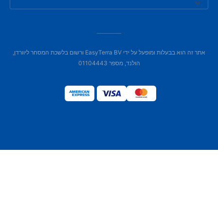
אתר זה הוא בבעלות ומופעל על ידי EasyTerra BV ורשום בלשכת המסחר ליוורדן,
הולנד, מספר 01104443